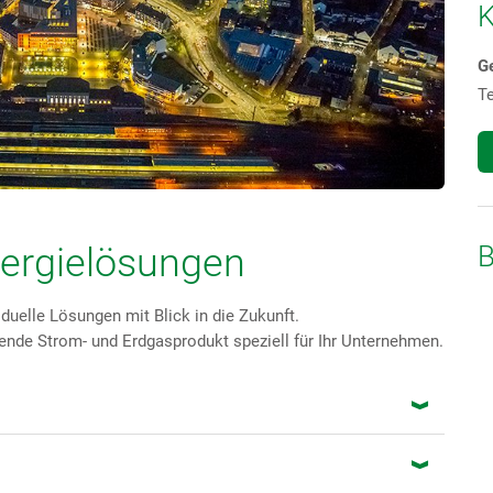
K
G
T
ergielösungen
Bei uns in guter Gellschaft:
B
iduelle Lösungen mit Blick in die Zukunft.
ssende Strom- und Erdgasprodukt speziell für Ihr Unternehmen.