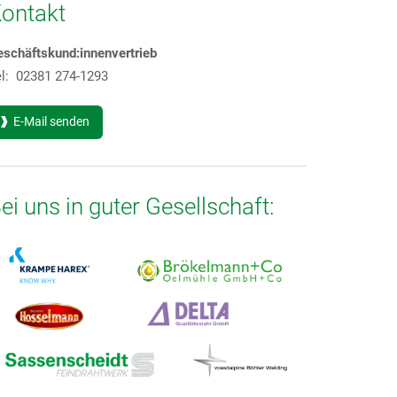
ontakt
eschäftskund:innenvertrieb
el: 02381 274-1293
E-Mail senden
ei uns in guter Gesellschaft:
Bei uns i