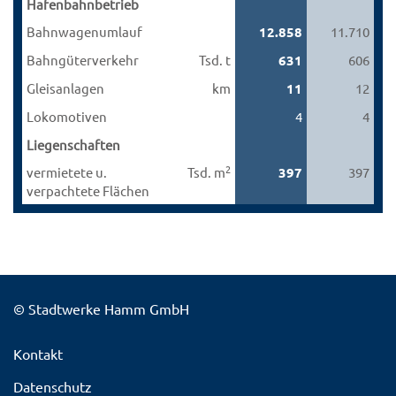
Hafenbahnbetrieb
Bahnwagenumlauf
12.858
11.710
Bahngüterverkehr
Tsd. t
631
606
Gleisanlagen
km
11
12
Lokomotiven
4
4
Liegenschaften
2
vermietete u.
Tsd. m
397
397
verpachtete Flächen
© Stadtwerke Hamm GmbH
Kontakt
Datenschutz