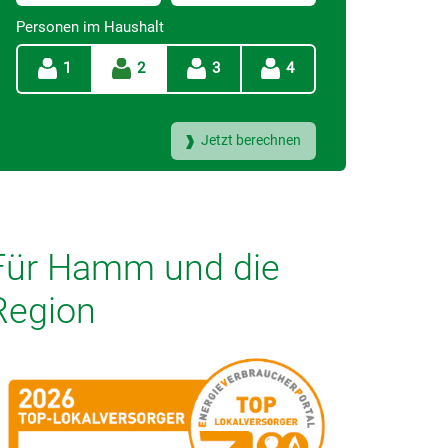
Personen im Haushalt
1
2
3
4
Für Hamm und die
Region