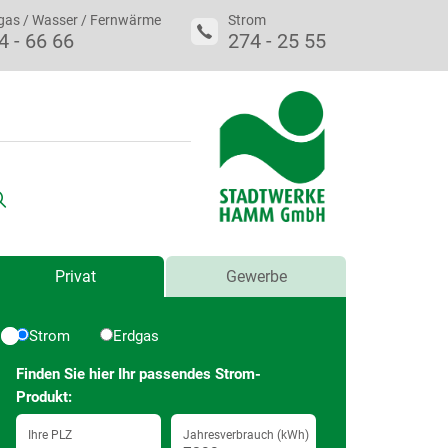
gas / Wasser / Fernwärme
Strom
4 - 66 66
274 - 25 55
uche
Preisrechner
Preisrechner
Privat
Gewerbe
Strom
Erdgas
Finden Sie hier Ihr passendes Strom-
Produkt:
Ihre PLZ
Jahresverbrauch (kWh)