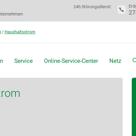
Erd
24h Störungsdienst:
27
nternehmen
m
/
Haushaltsstrom
S
n
Service
Online-Service-Center
Netz
trom