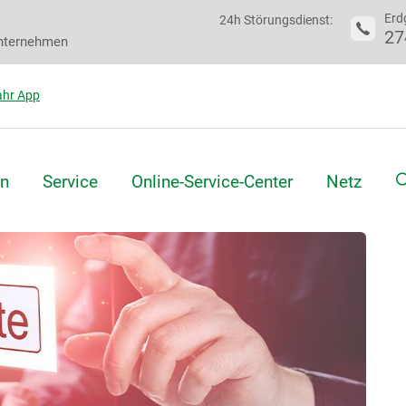
Erd
24h Störungsdienst:
27
nternehmen
hr App
S
n
Service
Online-Service-Center
Netz