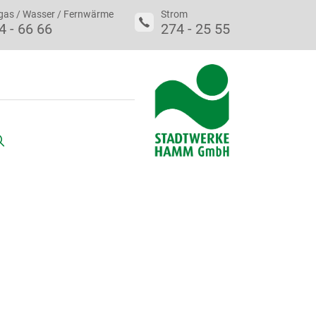
gas / Wasser / Fernwärme
Strom
4 - 66 66
274 - 25 55
uche