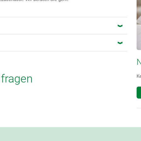
N
nfragen
K