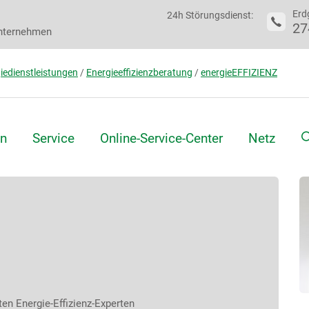
Erd
24h Störungsdienst:
27
nternehmen
iedienstleistungen
/
Energieeffizienzberatung
/
energieEFFIZIENZ
S
n
Service
Online-Service-Center
Netz
n Energie-Effizienz-Experten