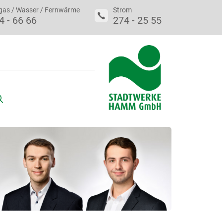
gas / Wasser / Fernwärme
Strom
4 - 66 66
274 - 25 55
uche