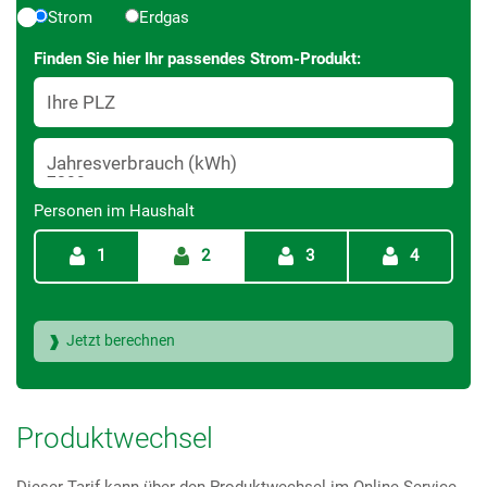
Strom
Erdgas
Finden Sie hier Ihr passendes Strom-Produkt:
Ihre PLZ
Jahresverbrauch (kWh)
Personen im Haushalt
1
2
3
4
Produktwechsel
Dieser Tarif kann über den Produktwechsel im Online-Service-