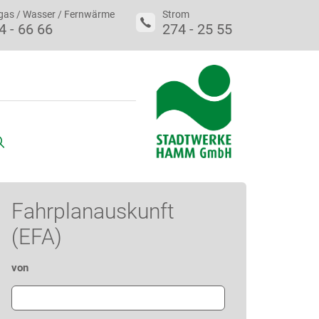
gas / Wasser / Fernwärme
Strom
4 - 66 66
274 - 25 55
uche
Fahrplanauskunft
(EFA)
von