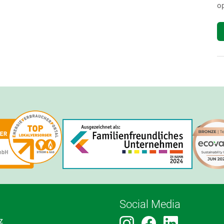
op
Social Media
z