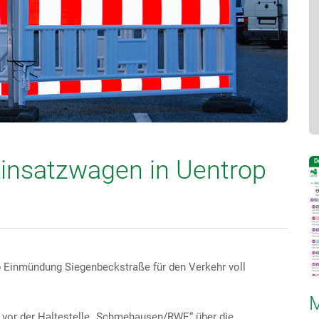
insatzwagen in Uentrop
b Einmündung Siegenbeckstraße für den Verkehr voll
M
t vor der Haltestelle „Schmehausen/RWE“ über die