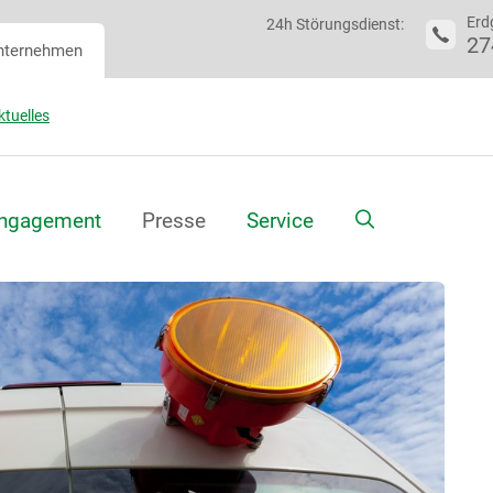
Erd
24h Störungsdienst:
27
nternehmen
ktuelles
Suche
ngagement
Presse
Service