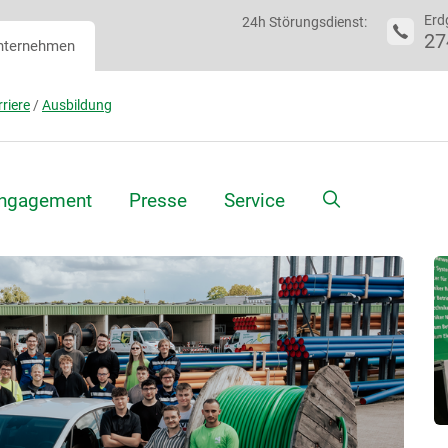
Erd
24h Störungsdienst:
27
nternehmen
riere
/
Ausbildung
Suche
ngagement
Presse
Service