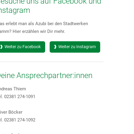
esuche uns auf Facebook und
nstagram
s erlebt man als Azubi bei den Stadtwerken
amm? Hier erzählen wir Dir mehr.
Weiter zu Facebook
Weiter zu Instagram
eine Ansprechpartner:innen
ndreas Thiem
l. 02381 274-1091
iver Böcker
l. 02381 274-1092