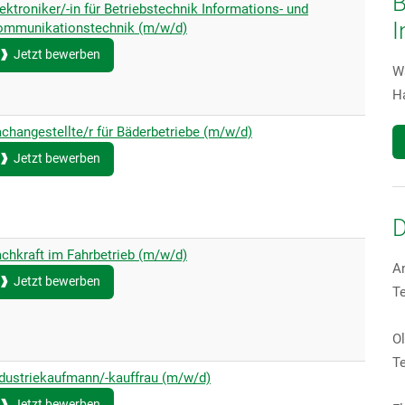
B
ektroniker/-in für Betriebstechnik Informations- und
I
ommunikationstechnik (m/w/d)
Jetzt bewerben
Wa
H
changestellte/r für Bäderbetriebe (m/w/d)
Jetzt bewerben
D
chkraft im Fahrbetrieb (m/w/d)
A
Jetzt bewerben
Te
Ol
Te
ndustriekaufmann/-kauffrau (m/w/d)
Jetzt bewerben