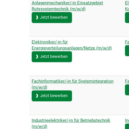
Anlagenmechaniker/-in Einsatzgebiet
El
Rohrsystemtechnik (m/w/d)
K
Jetzt bewerben
Elektroniker/-in für
Fa
Energieverteilungsanlagen/Netze (m/w/d)
Jetzt bewerben
Fachinformatiker/-in für Systemintegration
Fa
(m/w/d)
Jetzt bewerben
Industrieelektriker/-in für Betriebstechnik
I
(m/w/d)