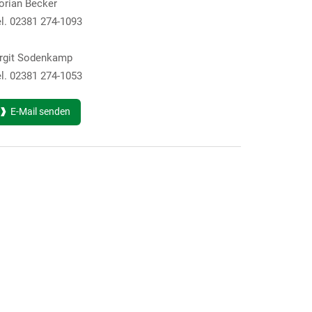
lorian Becker
l. 02381 274-1093
irgit Sodenkamp
l. 02381 274-1053
E-Mail senden