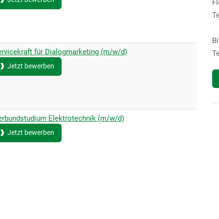
F
Te
B
rvicekraft für Dialogmarketing (m/w/d)
Te
Jetzt bewerben
erbundstudium Elektrotechnik (m/w/d)
Jetzt bewerben