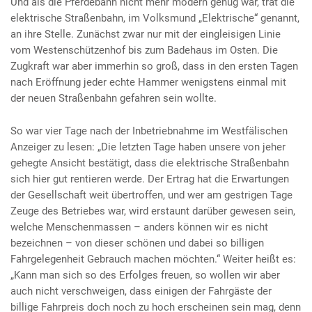
Und als die Pferdebahn nicht mehr modern genug war, trat die
elektrische Straßenbahn, im Volksmund „Elektrische“ genannt,
an ihre Stelle. Zunächst zwar nur mit der eingleisigen Linie
vom Westenschützenhof bis zum Badehaus im Osten. Die
Zugkraft war aber immerhin so groß, dass in den ersten Tagen
nach Eröffnung jeder echte Hammer wenigstens einmal mit
der neuen Straßenbahn gefahren sein wollte.
So war vier Tage nach der Inbetriebnahme im Westfälischen
Anzeiger zu lesen: „Die letzten Tage haben unsere von jeher
gehegte Ansicht bestätigt, dass die elektrische Straßenbahn
sich hier gut rentieren werde. Der Ertrag hat die Erwartungen
der Gesellschaft weit übertroffen, und wer am gestrigen Tage
Zeuge des Betriebes war, wird erstaunt darüber gewesen sein,
welche Menschenmassen – anders können wir es nicht
bezeichnen – von dieser schönen und dabei so billigen
Fahrgelegenheit Gebrauch machen möchten.“ Weiter heißt es:
„Kann man sich so des Erfolges freuen, so wollen wir aber
auch nicht verschweigen, dass einigen der Fahrgäste der
billige Fahrpreis doch noch zu hoch erscheinen sein mag, denn