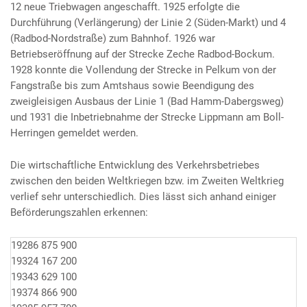
12 neue Triebwagen angeschafft. 1925 erfolgte die
Durchführung (Verlängerung) der Linie 2 (Süden-Markt) und 4
(Radbod-Nordstraße) zum Bahnhof. 1926 war
Betriebseröffnung auf der Strecke Zeche Radbod-Bockum.
1928 konnte die Vollendung der Strecke in Pelkum von der
Fangstraße bis zum Amtshaus sowie Beendigung des
zweigleisigen Ausbaus der Linie 1 (Bad Hamm-Dabergsweg)
und 1931 die Inbetriebnahme der Strecke Lippmann am Boll-
Herringen gemeldet werden.
Die wirtschaftliche Entwicklung des Verkehrsbetriebes
zwischen den beiden Weltkriegen bzw. im Zweiten Weltkrieg
verlief sehr unterschiedlich. Dies lässt sich anhand einiger
Beförderungszahlen erkennen:
1928
6 875 900
1932
4 167 200
1934
3 629 100
1937
4 866 900