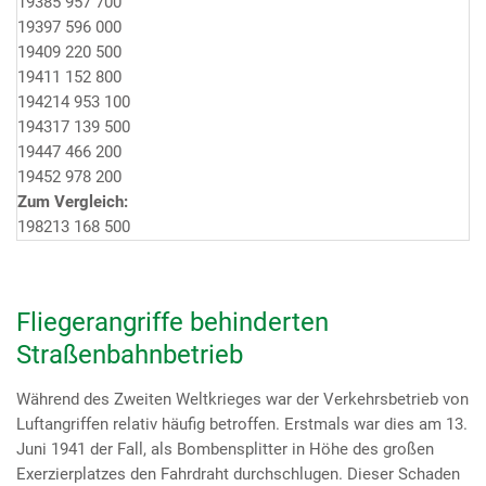
1938
5 957 700
1939
7 596 000
1940
9 220 500
1941
1 152 800
1942
14 953 100
1943
17 139 500
1944
7 466 200
1945
2 978 200
Zum Vergleich:
1982
13 168 500
Fliegerangriffe behinderten
Straßenbahnbetrieb
Während des Zweiten Weltkrieges war der Verkehrsbetrieb von
Luftangriffen relativ häufig betroffen. Erstmals war dies am 13.
Juni 1941 der Fall, als Bombensplitter in Höhe des großen
Exerzierplatzes den Fahrdraht durchschlugen. Dieser Schaden