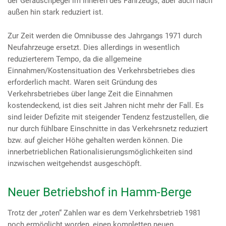
der Geräuschpegel im Inneren des Fahrzeugs, aber auch nach
außen hin stark reduziert ist.
Zur Zeit werden die Omnibusse des Jahrgangs 1971 durch
Neufahrzeuge ersetzt. Dies allerdings in wesentlich
reduzierterem Tempo, da die allgemeine
Einnahmen/Kostensituation des Verkehrsbetriebes dies
erforderlich macht. Waren seit Gründung des
Verkehrsbetriebes über lange Zeit die Einnahmen
kostendeckend, ist dies seit Jahren nicht mehr der Fall. Es
sind leider Defizite mit steigender Tendenz festzustellen, die
nur durch fühlbare Einschnitte in das Verkehrsnetz reduziert
bzw. auf gleicher Höhe gehalten werden können. Die
innerbetrieblichen Rationalisierungsmöglichkeiten sind
inzwischen weitgehendst ausgeschöpft.
Neuer Betriebshof in Hamm-Berge
Trotz der „roten“ Zahlen war es dem Verkehrsbetrieb 1981
noch ermöglicht worden, einen kompletten neuen