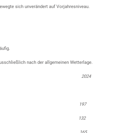
wegte sich unverändert auf Vorjahresniveau.
äufig.
usschließlich nach der allgemeinen Wetterlage.
2025
2024
r 197 197
 127 132
cken 166 165