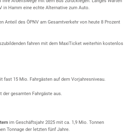
iel ihre Arbeitswege mit dem Bus zurücklegen. Langes Warten
NV in Hamm eine echte Alternative zum Auto.
 den Anteil des ÖPNV am Gesamtverkehr von heute 8 Prozent
szubildenden fahren mit dem MaxiTicket weiterhin kostenlos
t fast 15 Mio. Fahrgästen auf dem Vorjahresniveau.
t der gesamten Fahrgäste aus.
tern
im Geschäftsjahr 2025 mit ca. 1,9 Mio. Tonnen
hen Tonnage der letzten fünf Jahre.