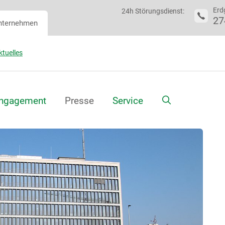
Erd
24h Störungsdienst:
27
nternehmen
ktuelles
Suche
ngagement
Presse
Service