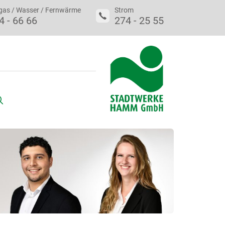
gas / Wasser / Fernwärme
Strom
4 - 66 66
274 - 25 55
uche