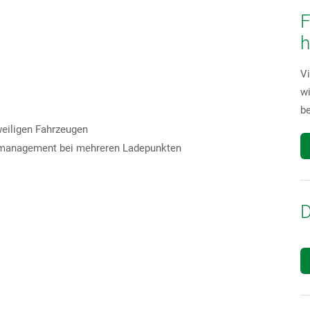
F
Vi
wi
b
eiligen Fahrzeugen
stmanagement bei mehreren Ladepunkten