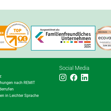
Social Media
z
ichungen nach REMIT
derrufen
en in Leichter Sprache