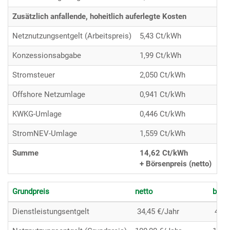
Zusätzlich anfallende, hoheitlich auferlegte Kosten
Netznutzungsentgelt (Arbeitspreis)
5,43 Ct/kWh
6,
Konzessionsabgabe
1,99 Ct/kWh
2,
Stromsteuer
2,050 Ct/kWh
2,
Offshore Netzumlage
0,941 Ct/kWh
1,
KWKG-Umlage
0,446 Ct/kWh
0,
StromNEV-Umlage
1,559 Ct/kWh
1,
Summe
14,62 Ct/kWh
17
+ Börsenpreis (netto)
+ B
Grundpreis
netto
b
Dienstleistungsentgelt
34,45 €/Jahr
41,0