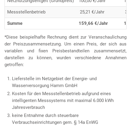
Netznutzungsentgelt (Grundpreis)
100,00 €/Jahr
119,
Messstellenbetrieb
25,21 €/Jahr
30,0
Summe
159,66 €/Jahr
190,
*Diese beispielhafte Rechnung dient zur Veranschaulichung
der Preiszusammensetzung. Um einen Preis, der sich aus
variablen und fixen Preisbestandteilen zusammensetzt,
darstellen zu können, wurden verschiedene Annahmen
getroffen:
Lieferstelle im Netzgebiet der Energie- und
Wasserversorgung Hamm GmbH
Kosten für den Messstellenbetrieb aufgrund eines
intelligenten Messsystems mit maximal 6.000 kWh
Jahresverbrauch
keine Entnahme durch steuerbare
Verbrauchseinrichtungen gem. § 14a EnWG