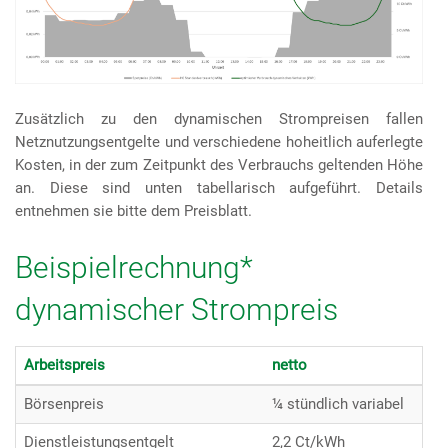
Zusätzlich zu den dynamischen Strompreisen fallen
Netznutzungsentgelte und verschiedene hoheitlich auferlegte
Kosten, in der zum Zeitpunkt des Verbrauchs geltenden Höhe
an. Diese sind unten tabellarisch aufgeführt. Details
entnehmen sie bitte dem Preisblatt.
Beispielrechnung*
dynamischer Strompreis
Arbeitspreis
netto
bru
Börsenpreis
¼ stündlich variabel
¼ s
Dienstleistungsentgelt
2,2 Ct/kWh
2,