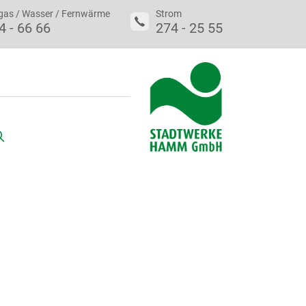
gas / Wasser / Fernwärme
Strom
4 - 66 66
274 - 25 55
uche