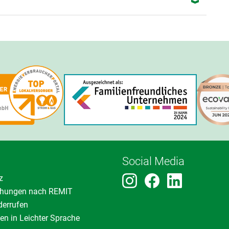
Social Media
z
ichungen nach REMIT
derrufen
en in Leichter Sprache