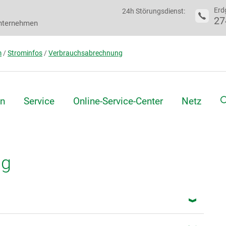
Erd
24h Störungsdienst:
27
nternehmen
m
/
Strominfos
/
Verbrauchsabrechnung
S
n
Service
Online-Service-Center
Netz
ng